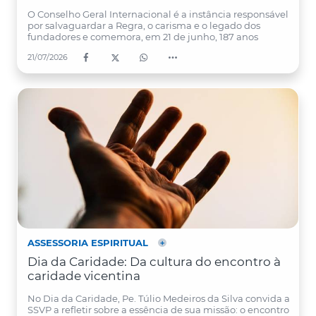
O Conselho Geral Internacional é a instância responsável
por salvaguardar a Regra, o carisma e o legado dos
fundadores e comemora, em 21 de junho, 187 anos
21/07/2026
ASSESSORIA ESPIRITUAL
Dia da Caridade: Da cultura do encontro à
caridade vicentina
No Dia da Caridade, Pe. Túlio Medeiros da Silva convida a
SSVP a refletir sobre a essência de sua missão: o encontro