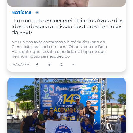
NOTÍCIAS
"Eu nunca te esquecerei": Dia dos Avós e dos
Idosos destaca a missão dos Lares de Idosos
da SSVP
No Dia dos Avós contamos a história de Maria da
Conceição, assistida em uma Obra Unida de Belo
Horizonte, que ressalta o pedido do Papa de que
nenhum idoso seja esquecido
26/07/2026