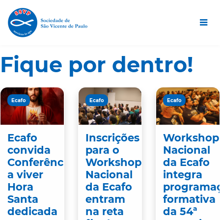
Fique por dentro!
Ecafo
Ecafo
Ecafo
Ecafo
Inscrições
Workshop
convida
para o
Nacional
Conferências
Workshop
da Ecafo
a viver
Nacional
integra
Hora
da Ecafo
programa
Santa
entram
formativa
dedicada
na reta
da 54ª