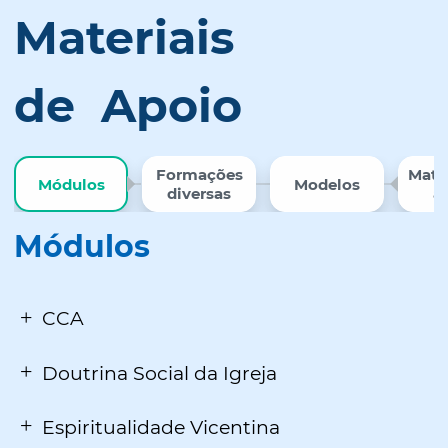
Materiais
de
Apoio
Formações
Mater
Módulos
Modelos
diversas
a
Módulos
CCA
Doutrina Social da Igreja
Espiritualidade Vicentina