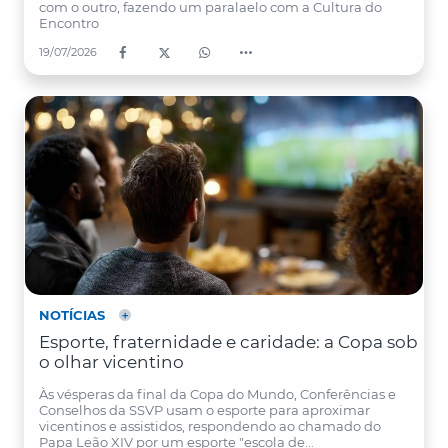
com o outro, fazendo um paralaelo com a Cultura do
Encontro
19/07/2026
NOTÍCIAS
Esporte, fraternidade e caridade: a Copa sob
o olhar vicentino
Às vésperas da final da Copa do Mundo, Conferências e
Conselhos da SSVP usam o esporte para aproximar
vicentinos e assistidos, respondendo ao chamado do
Papa Leão XIV por um esporte "escola de...