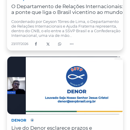
O Departamento de Relações Internacionais:
a ponte que liga o Brasil vicentino ao mundo
Coordenado por Geyson Tôrres de Lima, o Departamento
de Relações Internacionais e Ajuda Fraterna representa,
dentro do CNB, o elo entre a SSVP Brasil e a Confederação
Internacional, uma via de mão...
23/07/2026
DENOR
Live do Denor esclarece prazos e