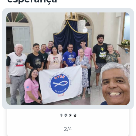
1
2
3
4
2
/4