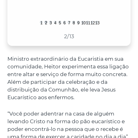
1
2
3
4
5
6
7
8
9
10
11
12
13
2
/13
Ministro extraordinário da Eucaristia em sua
comunidade, Heitor experimenta essa ligação
entre altar e serviço de forma muito concreta.
Além de participar da celebração e da
distribuição da Comunhão, ele leva Jesus
Eucarístico aos enfermos.
“Você poder adentrar na casa de alguém
levando Cristo na forma do pão eucarístico e
poder encontrá-lo na pessoa que o recebe é
uma forma de exercer a caridade no dia a dia”,