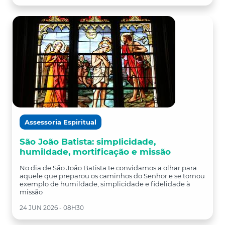
Assessoria Espiritual
São João Batista: simplicidade,
humildade, mortificação e missão
No dia de São João Batista te convidamos a olhar para
aquele que preparou os caminhos do Senhor e se tornou
exemplo de humildade, simplicidade e fidelidade à
missão
24 JUN 2026 - 08H30