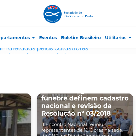
partamentos
Eventos
Boletim Brasileiro
Utilitários
Denor
Obras do segmento
fúnebre definem cadastro
nacional e revisão da
Resolução nº 03/2018
II Encontro Nacional reuniu
representantes de 10 Obras na sede
do CNB, no Rio de Janeiro, para