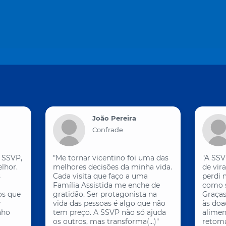
João Pereira
Confrade
 SSVP,
"Me tornar vicentino foi uma das
"A SSV
lhor.
melhores decisões da minha vida.
de vir
s
Cada visita que faço a uma
perdi 
Família Assistida me enche de
como s
os que
gratidão. Ser protagonista na
Graças
r
vida das pessoas é algo que não
às doa
nho
tem preço. A SSVP não só ajuda
alimen
os outros, mas transforma(...)"
retomar