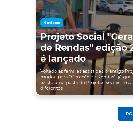
Notícias
Projeto Social "Ger
de Rendas" edição 
é lançado
Voltado às famílias assistidas, o antigo Pro
mudou para “Geração de Rendas”, já que
existe uma pasta de Projetos Sociais, a c
diferentes
PO