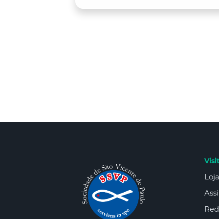
Visi
Loja
Assi
Red