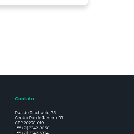
Contato
Rua do Riachuelo, 75
Centro Rio de Janeiro-RJ
CEP 20230-010
+55 (21) 2242-8060
+55 (21) 2242-3834