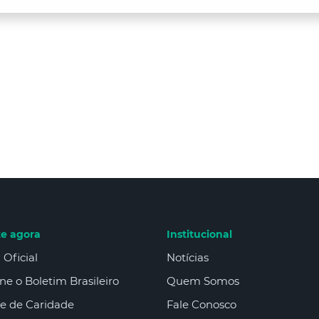
te agora
Institucional
 Oficial
Notícias
ne o Boletim Brasileiro
Quem Somos
e de Caridade
Fale Conosco