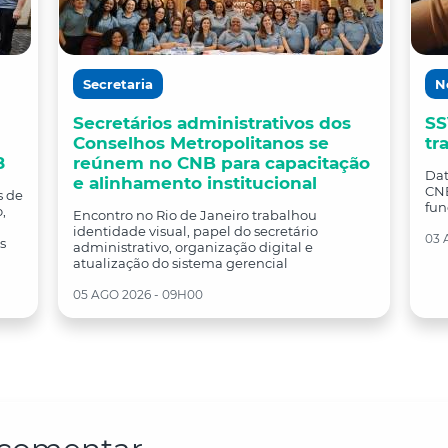
Secretaria
N
Secretários administrativos dos
SS
Conselhos Metropolitanos se
tr
8
reúnem no CNB para capacitação
Dat
e alinhamento institucional
CNB
s de
fun
,
Encontro no Rio de Janeiro trabalhou
identidade visual, papel do secretário
03 
s
administrativo, organização digital e
atualização do sistema gerencial
05 AGO 2026 - 09H00