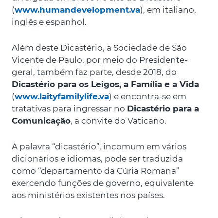
(
www.humandevelopment.va
), em italiano,
inglês e espanhol.
Além deste Dicastério, a Sociedade de São
Vicente de Paulo, por meio do Presidente-
geral, também faz parte, desde 2018, do
Dicastério para os Leigos, a Família e a Vida
(
www.laityfamilylife.va
) e encontra-se em
tratativas para ingressar no
Dicastério para a
Comunicação
, a convite do Vaticano.
A palavra “dicastério”, incomum em vários
dicionários e idiomas, pode ser traduzida
como “departamento da Cúria Romana”
exercendo funções de governo, equivalente
aos ministérios existentes nos países.