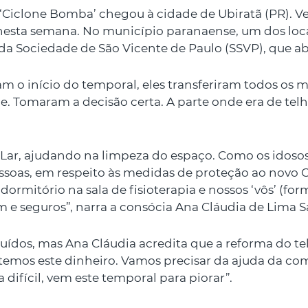
o ‘Ciclone Bomba’ chegou à cidade de Ubiratã (PR). V
nesta semana. No município paranaense, um dos locai
da Sociedade de São Vicente de Paulo (SSVP), que ab
m o início do temporal, eles transferiram todos os 
je. Tomaram a decisão certa. A parte onde era de tel
o Lar, ajudando na limpeza do espaço. Como os idoso
soas, em respeito às medidas de proteção ao novo C
ormitório na sala de fisioterapia e nossos ‘vôs’ (fo
e seguros”, narra a consócia Ana Cláudia de Lima S
uídos, mas Ana Cláudia acredita que a reforma do te
 temos este dinheiro. Vamos precisar da ajuda da 
a difícil, vem este temporal para piorar”.