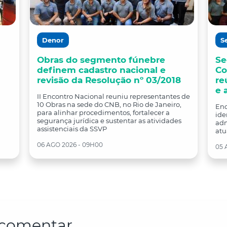
Denor
S
Obras do segmento fúnebre
Se
definem cadastro nacional e
Co
revisão da Resolução nº 03/2018
re
e 
II Encontro Nacional reuniu representantes de
10 Obras na sede do CNB, no Rio de Janeiro,
Enc
para alinhar procedimentos, fortalecer a
ide
segurança jurídica e sustentar as atividades
adm
assistenciais da SSVP
atu
06 AGO 2026 - 09H00
05 
a comentar