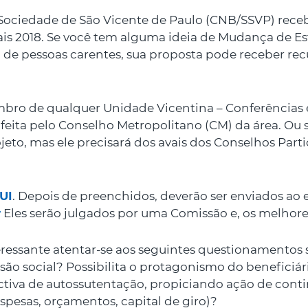
 Sociedade de São Vicente de Paulo (CNB/SSVP) receb
iais 2018. Se você tem alguma ideia de Mudança de E
 de pessoas carentes, sua proposta pode receber re
mbro de qualquer Unidade Vicentina – Conferências e
r feita pelo Conselho Metropolitano (CM) da área. O
eto, mas ele precisará dos avais dos Conselhos Parti
UI
. Depois de preenchidos, deverão ser enviados ao 
r
Eles serão julgados por uma Comissão e, os melhores
eressante atentar-se aos seguintes questionamentos 
são social? Possibilita o protagonismo do beneficiár
ctiva de autossutentação, propiciando ação de con
spesas, orçamentos, capital de giro)?