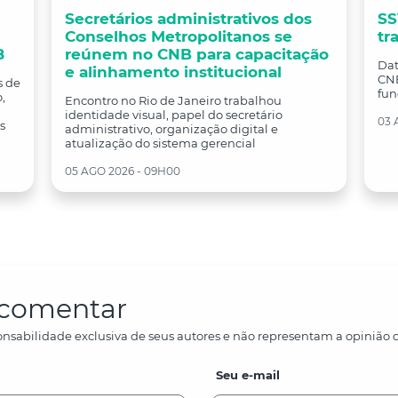
Secretários administrativos dos
SS
Conselhos Metropolitanos se
tr
8
reúnem no CNB para capacitação
Dat
e alinhamento institucional
CNB
s de
fun
,
Encontro no Rio de Janeiro trabalhou
identidade visual, papel do secretário
03 
s
administrativo, organização digital e
atualização do sistema gerencial
05 AGO 2026 - 09H00
a comentar
nsabilidade exclusiva de seus autores e não representam a opinião d
Seu e-mail