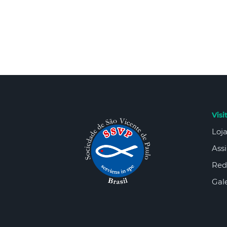
Visi
Loja
Assi
Red
Gale