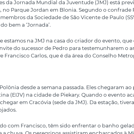
es da Jornada Mundial da Juventude (JMJ) está previs
, no Parque Jordan em Blonia. Segundo o confrade F
 os membros da Sociedade de São Vicente de Paulo 
ido bem a ‘Jornada’.
e estamos na JMJ na casa do criador do evento, que é
nvite do sucessor de Pedro para testemunharem o am
ve Francisco Carlos, que é da área do Conselho Metrop
a Polônia desde a semana passada. Eles chegaram ao 
tina (EIJV) na cidade de Piekary. Quando o evento 
chegar em Cracóvia (sede da JMJ). Da estação, tive
ojados.
ordo com Francisco, têm sido enfrentar o banho gel
e a chuva. Os peregrinos assistiram encharcados à M