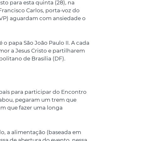
to para esta quinta (28), na
rancisco Carlos, porta-voz do
(SSVP) aguardam com ansiedade o
 o papa São João Paulo II. A cada
or a Jesus Cristo e partilharem
olitano de Brasília (DF).
país para participar do Encontro
acabou, pegaram um trem que
ram que fazer uma longa
ado, a alimentação (baseada em
issa de abertura do evento, nessa